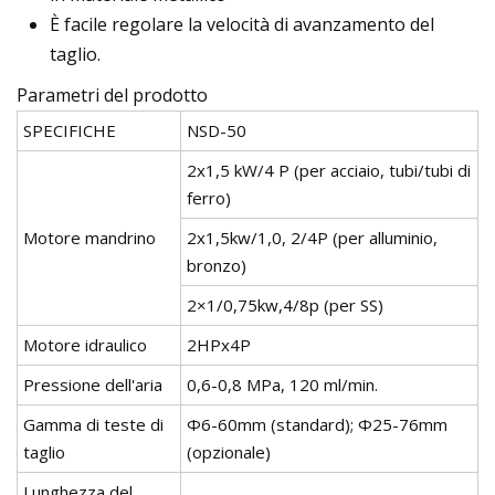
È facile regolare la velocità di avanzamento del
taglio.
Parametri del prodotto
SPECIFICHE
NSD-50
2x1,5 kW/4 P (per acciaio, tubi/tubi di
ferro)
Motore mandrino
2x1,5kw/1,0, 2/4P (per alluminio,
bronzo)
2×1/0,75kw,4/8p (per SS)
Motore idraulico
2HPx4P
Pressione dell'aria
0,6-0,8 MPa, 120 ml/min.
Gamma di teste di
Φ6-60mm (standard); Φ25-76mm
taglio
(opzionale)
Lunghezza del