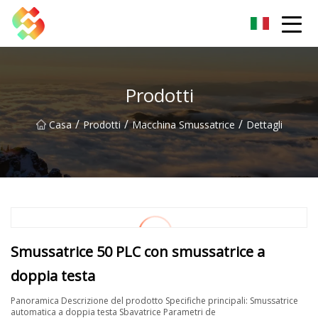
Morsetto del banco Dongguan Co.,Ltd
Prodotti
/
/
/
Casa
Prodotti
Macchina Smussatrice
Dettagli
Smussatrice 50 PLC con smussatrice a
doppia testa
Panoramica Descrizione del prodotto Specifiche principali: Smussatrice
automatica a doppia testa Sbavatrice Parametri de